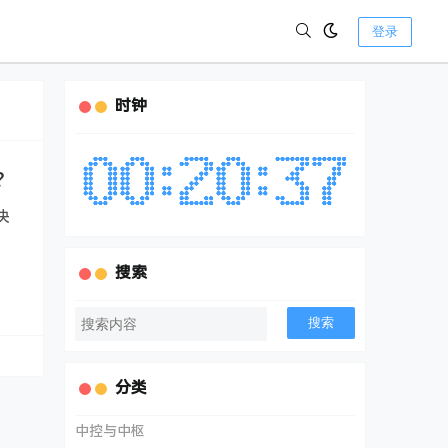
登录
时钟
？
决
搜索
搜索
分类
中控与中枢