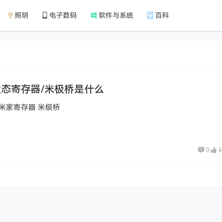
照明
电子数码
软件与系统
百科
态寄存器/米极桥是什么
米家寄存器 米极桥
0
4