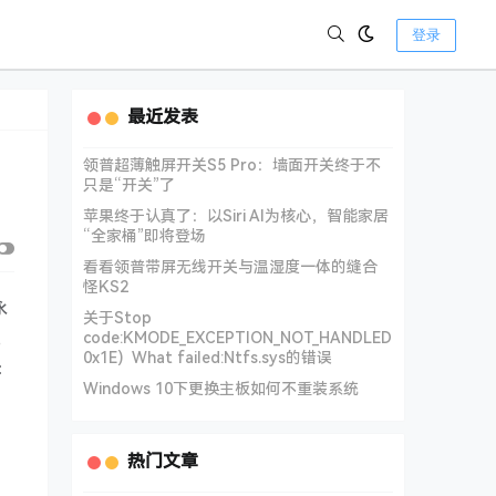
登录
最近发表
领普超薄触屏开关S5 Pro：墙面开关终于不
只是“开关”了
苹果终于认真了：以Siri AI为核心，智能家居
“全家桶”即将登场
看看领普带屏无线开关与温湿度一体的缝合
怪KS2
永
关于Stop
，
code:KMODE_EXCEPTION_NOT_HANDLED
0x1E) What failed:Ntfs.sys的错误
：
Windows 10下更换主板如何不重装系统
热门文章