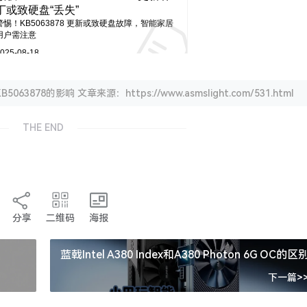
878的影响 文章来源：https://www.asmslight.com/531.html
THE END
分享
二维码
海报
蓝戟Intel A380 Index和A380 Photon 6G OC的区
下一篇>