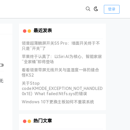
登录
最近发表
领普超薄触屏开关S5 Pro：墙面开关终于不
只是“开关”了
苹果终于认真了：以Siri AI为核心，智能家居
“全家桶”即将登场
看看领普带屏无线开关与温湿度一体的缝合
怪KS2
无
关于Stop
code:KMODE_EXCEPTION_NOT_HANDLED
0x1E) What failed:Ntfs.sys的错误
Windows 10下更换主板如何不重装系统
热门文章