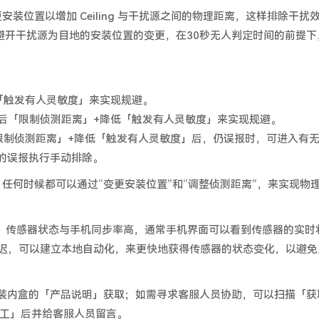
更安装位置以增加 Ceiling 与干扰源之间的物理距离，这样排除干扰
征，以避开干扰源为目地的安装位置的变更，在30秒无人判定时间的前提下
低「触发有人灵敏度」来实现规避。
随后「限制侦测距离」+降低「触发有人灵敏度」来实现规避。
「限制侦测距离」+降低「触发有人灵敏度」后，仍误报时，可进入有
的误报执行手动排除。
灵活，任何时候都可以通过“变更安装位置”和“调整侦测距离”，来实现物
e Mesh设备，传感器状态与手机同步率高，通常手机界面可以看到传感器的实时
会有延迟，可以建立本地自动化，来更快地获得传感器的状态变化，以避免
描包装内盒的「产品说明」获取；如需寻求客服人员协助，可以扫描「获
人工」后并给客服人员留言。