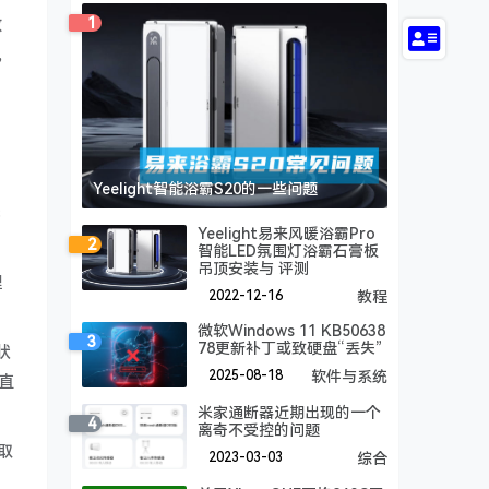
1
效
，
Yeelight智能浴霸S20的一些问题
无
Yeelight易来风暖浴霸Pro
2
智能LED氛围灯浴霸石膏板
吊顶安装与 评测
理
2022-12-16
教程
微软Windows 11 KB50638
3
78更新补丁或致硬盘“丢失”
状
2025-08-18
软件与系统
直
米家通断器近期出现的一个
4
离奇不受控的问题
取
2023-03-03
综合