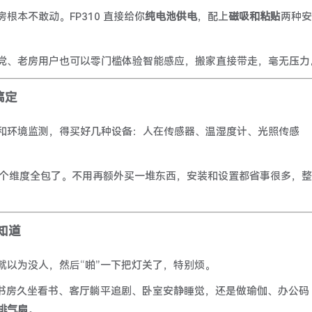
本不敢动。FP310 直接给你
纯电池供电
，配上
磁吸和粘贴
两种安
党、老房用户也可以零门槛体验智能感应，搬家直接带走，毫无压力
搞定
和环境监测，得买好几种设备：人在传感器、温湿度计、光照传感
个维度全包了。不用再额外买一堆东西，安装和设置都省事很多，整
知道
就以为没人，然后“啪”一下把灯关了，特别烦。
书房久坐看书、客厅躺平追剧、卧室安静睡觉，还是做瑜伽、办公码
排气扇
。