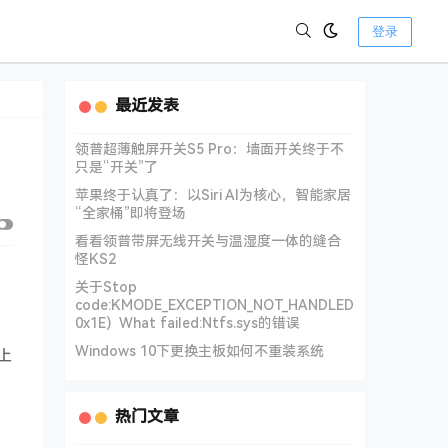
登录
最近发表
领普超薄触屏开关S5 Pro：墙面开关终于不
只是“开关”了
苹果终于认真了：以Siri AI为核心，智能家居
“全家桶”即将登场
看看领普带屏无线开关与温湿度一体的缝合
怪KS2
关于Stop
code:KMODE_EXCEPTION_NOT_HANDLED
0x1E) What failed:Ntfs.sys的错误
Windows 10下更换主板如何不重装系统
上
热门文章