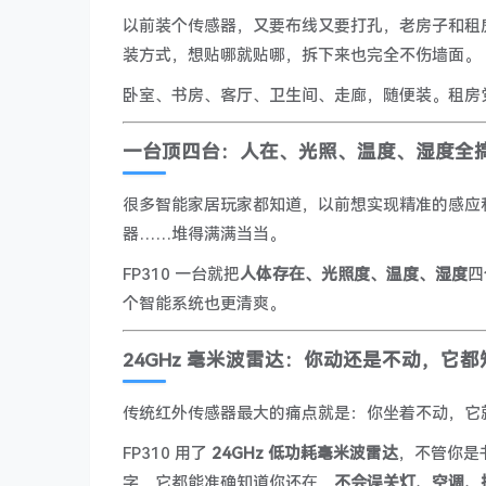
以前装个传感器，又要布线又要打孔，老房子和租房根
装方式，想贴哪就贴哪，拆下来也完全不伤墙面。
卧室、书房、客厅、卫生间、走廊，随便装。租房
一台顶四台：人在、光照、温度、湿度全
很多智能家居玩家都知道，以前想实现精准的感应
器……堆得满满当当。
FP310 一台就把
人体存在、光照度、温度、湿度
四
个智能系统也更清爽。
24GHz 毫米波雷达：你动还是不动，它都
传统红外传感器最大的痛点就是：你坐着不动，它
FP310 用了
24GHz 低功耗毫米波雷达
，不管你是
字，它都能准确知道你还在，
不会误关灯、空调、