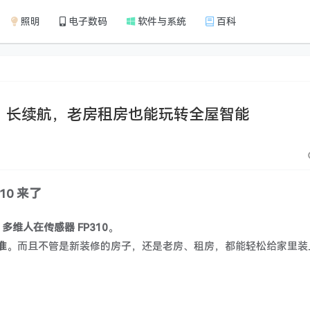
照明
电子数码
软件与系统
百科
零布线、长续航，老房租房也能玩转全屋智能
10 来了
I 多维人在传感器 FP310
。
准
。而且不管是新装修的房子，还是老房、租房，都能轻松给家里装